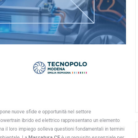
mpone nuove sfide e opportunità nel settore
l powertrain ibrido ed elettrico rappresentano un elemento
a il loro impiego solleva questioni fondamentali in termini
ambientale. La
Marcatura CE
è un requisito essenziale per