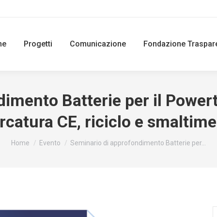
ne
Progetti
Comunicazione
Fondazione Traspar
mento Batterie per il Powertr
catura CE, riciclo e smaltim
You are here:
Home
Evento
Seminario di approfondimento Batterie per…