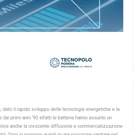
, dato il rapido sviluppo delle tecnologie energetiche e la
 dai primi anni ‘90 infatti le batterie hanno assunto un
mplice anche la crescente diffusione e commercializzazione
atili. Oggi si pongono quindi in una posizione centrale nel