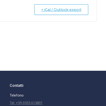
+ iCal / Outlook export
Contatti
Telefono
Tel: +39 0535 613801