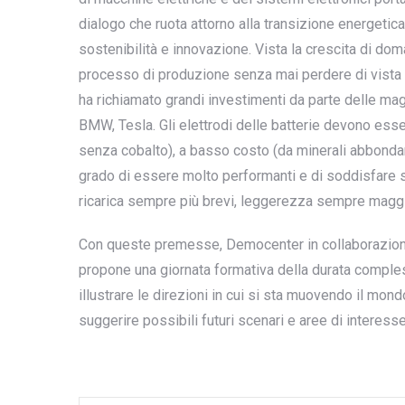
dialogo che ruota attorno alla transizione energeti
sostenibilità e innovazione. Vista la crescita di doma
processo di produzione senza mai perdere di vista t
ha richiamato grandi investimenti da parte delle m
BMW, Tesla. Gli elettrodi delle batterie devono esser
senza cobalto), a basso costo (da minerali abbondant
grado di essere molto performanti e di soddisfare st
ricarica sempre più brevi, leggerezza sempre maggio
Con queste premesse, Democenter in collaborazione 
propone una giornata formativa della durata compless
illustrare le direzioni in cui si sta muovendo il mon
suggerire possibili futuri scenari e aree di interesse