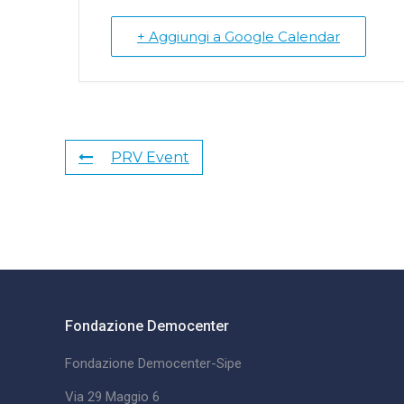
+ Aggiungi a Google Calendar
PRV Event
Fondazione Democenter
Fondazione Democenter-Sipe
Via 29 Maggio 6