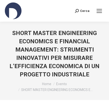
Cerca
Search:
SHORT MASTER ENGINEERING
ECONOMICS E FINANCIAL
MANAGEMENT: STRUMENTI
INNOVATIVI PER MISURARE
L’EFFICIENZA ECONOMICA DI UN
PROGETTO INDUSTRIALE
You are here:
Home
Evento
SHORT MASTER ENGINEERING ECONOMICS E…