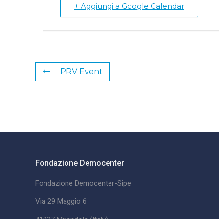
+ Aggiungi a Google Calendar
PRV Event
Fondazione Democenter
Fondazione Democenter-Sipe
Via 29 Maggio 6