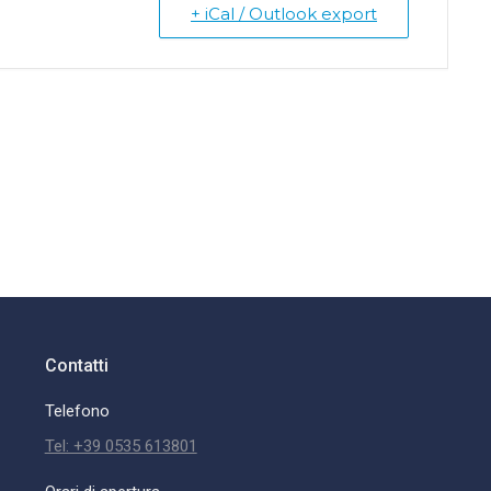
+ iCal / Outlook export
Contatti
Telefono
Tel: +39 0535 613801