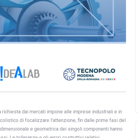
a richiesta dai mercati impone alle imprese industriali e in
olistico di focalizzare l’attenzione, fin dalle prime fasi del
lità dimensionale e geometrica dei singoli componenti hanno
si. Le tolleranze e gli errori costruttivi relativi