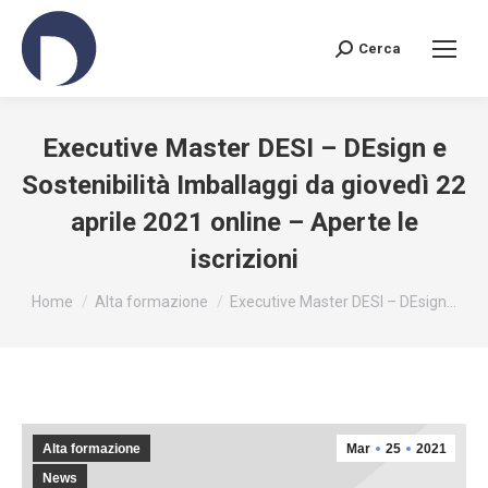
Cerca
Search:
Executive Master DESI – DEsign e
Sostenibilità Imballaggi da giovedì 22
aprile 2021 online – Aperte le
iscrizioni
You are here:
Home
Alta formazione
Executive Master DESI – DEsign…
Alta formazione
Mar
25
2021
News