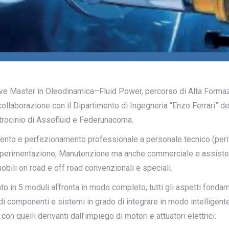
ive Master in Oleodinamica–Fluid Power, percorso di Alta Formaz
aborazione con il Dipartimento di Ingegneria “Enzo Ferrari” dell
trocinio di Assofluid e Federunacoma.
nto e perfezionamento professionale a personale tecnico (periti, in
o, Sperimentazione, Manutenzione ma anche commerciale e assiste
 mobili on road e off road convenzionali e speciali.
to in 5 moduli affronta in modo completo, tutti gli aspetti fondame
 componenti e sistemi in grado di integrare in modo intelligente i 
n quelli derivanti dall’impiego di motori e attuatori elettrici.