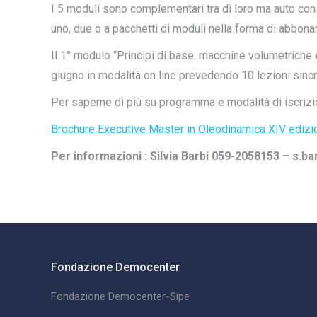
I 5 moduli sono complementari tra di loro ma auto co
uno, due o a pacchetti di moduli nella forma di abbon
Il 1° modulo “Principi di base: macchine volumetriche 
giugno in modalità on line prevedendo 10 lezioni sincro
Per saperne di più su programma e modalità di iscrizi
Brochure Executive Master in Oleodinamica XIV edizi
Per informazioni : Silvia Barbi 059-2058153 – s.
Fondazione Democenter
Fondazione Democenter-Sipe