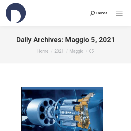
Cerca
Search:
Daily Archives:
Maggio 5, 2021
You are here:
Home
2021
Maggio
05