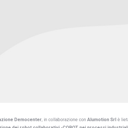
azione Democenter
, in collaborazione con
Alumotion Srl
è lie
zione dei robot collaborativi -COBOT nei processi industrial