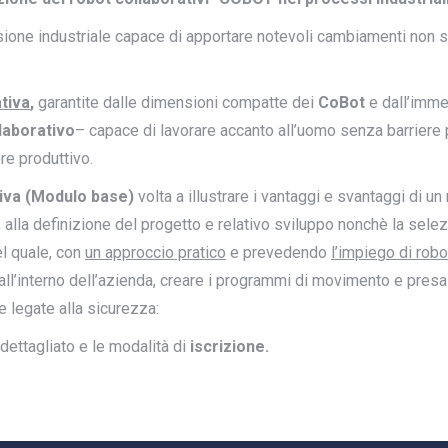
visione industriale capace di apportare notevoli cambiamenti non 
ativa
,
garantite dalle dimensioni compatte dei
CoBot
e dall’immed
laborativo
– capace di lavorare accanto all’uomo senza barriere pro
re produttivo.
tiva (Modulo base)
volta a illustrare i vantaggi e svantaggi di un 
, alla definizione del progetto e relativo sviluppo nonchè la sele
el quale, con
un approccio pratico
e prevedendo
l’impiego di robot
ot all’interno dell’azienda, creare i programmi di movimento e pre
e legate alla sicurezza:
dettagliato e le modalità di
iscrizione.