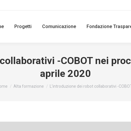
ne
Progetti
Comunicazione
Fondazione Traspar
collaborativi -COBOT nei proce
aprile 2020
ou are here:
ome
Alta formazione
L’introduzione dei robot collaborativi -COBO