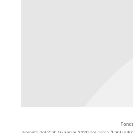
Fond
giornate del
2; 9; 16 aprile 2020
del
corso “
L’introdu