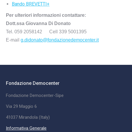
Bando BREVETTI+
Per ulteriori informazioni contatta
re
:
Dott.ssa Giovanna Di Donato
Tel.
059 2058142
C
ell 339 5001395
E-mail
g.didonato@
fondazionedemocenter.it
Fondazione Democenter
Fondazione Democenter-Sipe
Via 29 Maggio 6
41037 Mirandola (Italy)
Informativa Generale