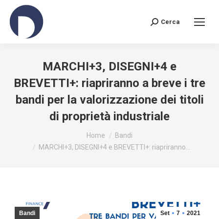
Cerca
Search:
MARCHI+3, DISEGNI+4 e
BREVETTI+: riapriranno a breve i tre
bandi per la valorizzazione dei titoli
di proprietà industriale
You are here:
Home
Bandi
MARCHI+3, DISEGNI+4 e BREVETTI+: riapriranno…
Bandi
Set
7
2021