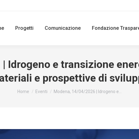
ne
Progetti
Comunicazione
Fondazione Traspar
Idrogeno e transizione energ
teriali e prospettive di svilu
You are here:
Home
Eventi
Modena, 14/04/2026 | Idrogeno e…