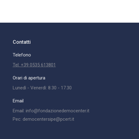
Contatti
Telefono
Tel: +39 0535 613801
Orari di apertura
Lunedì - Venerdì: 8.30 - 17.30
Email
Email: info@fondazionedemocenter.it
Pec: democentersipe@pcert.it