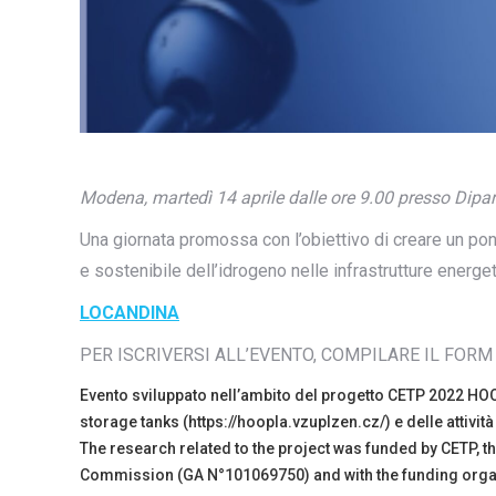
Modena, martedì 14 aprile dalle ore 9.00 presso Dipa
Una giornata promossa con l’obiettivo di creare un pont
e sostenibile dell’idrogeno nelle infrastrutture energet
LOCANDINA
PER ISCRIVERSI ALL’EVENTO, COMPILARE IL FORM
Evento sviluppato nell’ambito del progetto CETP 2022 HOOPL
storage tanks (https://hoopla.vzuplzen.cz/) e delle attivi
The research related to the project was funded by CETP, t
Commission (GA N°101069750) and with the funding organ