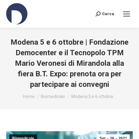
Cerca
Search:
Modena 5 e 6 ottobre | Fondazione
Democenter e il Tecnopolo TPM
Mario Veronesi di Mirandola alla
fiera B.T. Expo: prenota ora per
partecipare ai convegni
You are here:
Home
Biomedicale
Modena 5 e 6 ottobre…
Biomedicale
Set
28
2021