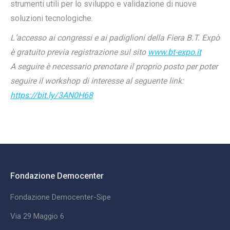
strumenti utili per lo sviluppo e validazione di nuove
soluzioni tecnologiche.
L’accesso ai congressi e ai padiglioni della Fiera B.T. Expò
è gratuito previa registrazione sul sito
www.bt-expo.it
A seguire è necessario prenotare il proprio posto per poter
seguire il workshop di interesse al seguente link:
https://bit.ly/3AN0H68
Fondazione Democenter
Fondazione Democenter-Sipe
Via 29 Maggio 6