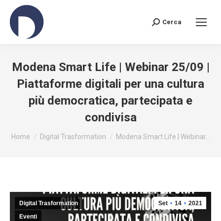
Cerca
Search:
Modena Smart Life | Webinar 25/09 |
Piattaforme digitali per una cultura
più democratica, partecipata e
condivisa
You are here:
Home
Digital Trasformation
Modena Smart Life | Webinar…
Digital Trasformation
Set
14
2021
Eventi