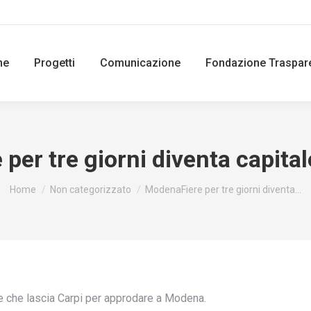
ne
Progetti
Comunicazione
Fondazione Traspar
per tre giorni diventa capital
You are here:
Home
Non categorizzato
ModenaFiere per tre giorni diventa…
 che lascia Carpi per approdare a Modena.