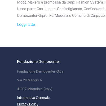
Moda Makers è promossa da Carpi Fashion System, il pr
fanno parte Cna, Lapam-Confartigianato, Confindustr
Democenter-Sipre, ForModena e Comune di Carpi, con 
Leggi tutto
Fondazione Democenter
Fondazione Democenter-Sipe
Via 29 Maggio 6
41037 Mirandola (Italy)
Informativa Generale
Privacy Policy