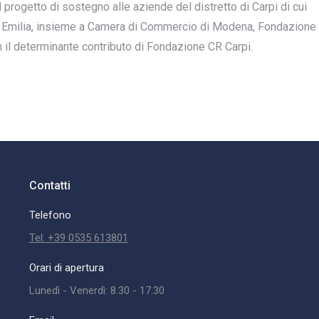
ogetto di sostegno alle aziende del distretto di Carpi di cui
ia Emilia, insieme a Camera di Commercio di Modena, Fondazione
il determinante contributo di Fondazione CR Carpi.
Contatti
Telefono
Tel: +39 0535 613801
Orari di apertura
Lunedì - Venerdì: 8.30 - 17.30