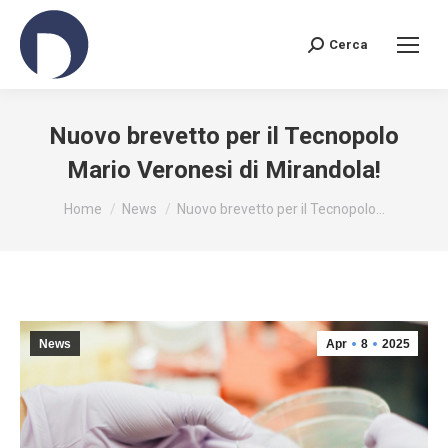
Cerca
Search:
Nuovo brevetto per il Tecnopolo
Mario Veronesi di Mirandola!
You are here:
Home
News
Nuovo brevetto per il Tecnopolo…
News
Apr
8
2025