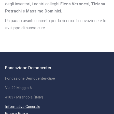
degli inventori, i nostri colleghi
Elena Veronesi
,
Tiziana
Petrachi
e
Massimo Dominici
.
Un passo avanti concreto per la ricerca, l’innovazione e lo
sviluppo di nuove cure.
Fondazione Democenter
Fondazione Democenter-Sipe
Via 29 Maggio 6
41037 Mirandola (Italy)
Informativa Generale
Privacy Policy