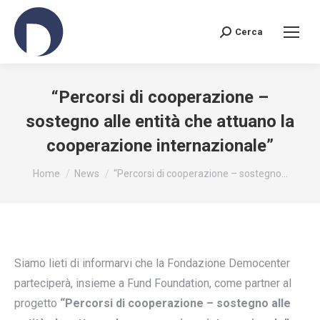
Cerca
Search:
“Percorsi di cooperazione –
sostegno alle entità che attuano la
cooperazione internazionale”
You are here:
Home
News
“Percorsi di cooperazione – sostegno…
Siamo lieti di informarvi che la Fondazione Democenter
parteciperà, insieme a Fund Foundation, come partner al
progetto
“Percorsi di cooperazione – sostegno alle