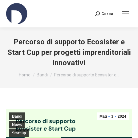
Cerca
Search:
Percorso di supporto Ecosister e
Start Cup per progetti imprenditoriali
innovativi
You are here:
Home
Bandi
Percorso di supporto Ecosister e…
Bandi
Mag
3
2024
News
Start up