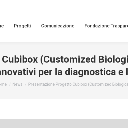
ne
Progetti
Comunicazione
Fondazione Traspar
 Cubibox (Customized Biologic
novativi per la diagnostica e 
u are here:
ome
News
Presentazione Progetto Cubibox (Customized Biologic