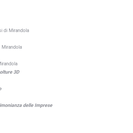
i di Mirandola
 Mirandola
irandola
olture 3D
o
stimonianza delle Imprese