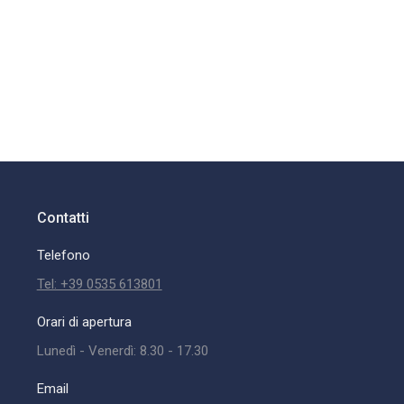
Contatti
Telefono
Tel: +39 0535 613801
Orari di apertura
Lunedì - Venerdì: 8.30 - 17.30
Email