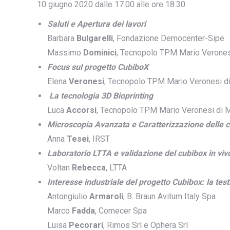
10 giugno 2020 dalle 17.00 alle ore 18.30
Saluti e Apertura dei lavori
Barbara
Bulgarelli
, Fondazione Democenter-Sipe
Massimo
Dominici
, Tecnopolo TPM Mario Verones
Focus sul progetto CubiboX
Elena
Veronesi
, Tecnopolo TPM Mario Veronesi di
La tecnologia 3D Bioprinting
Luca
Accorsi
, Tecnopolo TPM Mario Veronesi di M
Microscopia Avanzata e Caratterizzazione delle c
Anna
Tesei
, IRST
Laboratorio LTTA e validazione del cubibox in viv
Voltan
Rebecca
, LTTA
Interesse industriale del progetto Cubibox: la te
Antongiulio
Armaroli
, B. Braun Avitum Italy Spa
Marco
Fadda
, Comecer Spa
Luisa
Pecorari
, Rimos Srl e Ophera Srl