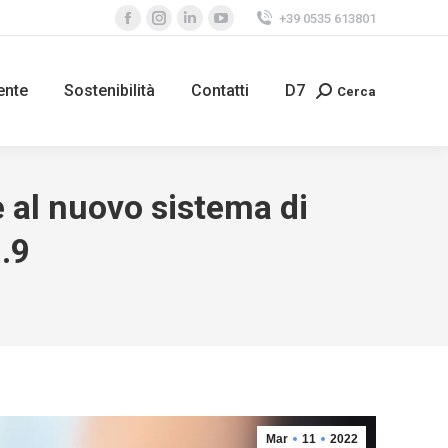
+39 0535 613801
Facebook
Instagram
Linkedin
YouTube
page
page
page
page
opens
opens
opens
opens
ente
Sostenibilità
Contatti
D7
Cerca
Search:
in
in
in
in
new
new
new
new
window
window
window
window
e al nuovo sistema di
.9
Mar
11
2022