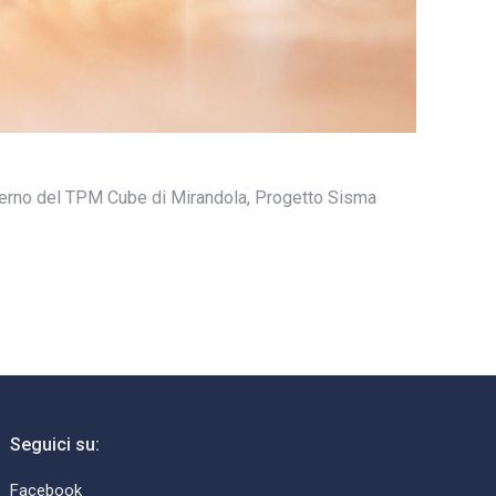
l’interno del TPM Cube di Mirandola, Progetto Sisma
Seguici su:
Facebook