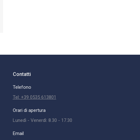
Contatti
Telefono
Tel: +39 0535 613801
Orari di apertura
Lunedì - Venerdì: 8.30 - 17.30
Email