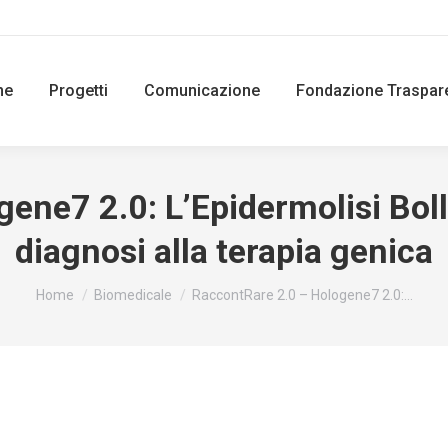
ne
Progetti
Comunicazione
Fondazione Traspar
ene7 2.0: L’Epidermolisi Bol
diagnosi alla terapia genica
You are here:
Home
Biomedicale
RaccontRare 2.0 – Hologene7 2.0:…