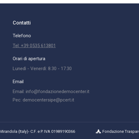
Contatti
Telefono
Tel: +39 0535 613801
Orari di apertura
Lunedì - Venerdì: 8.30 - 17.30
Email
Email: info@fondazionedemocenter.it
Pec: democentersipe@pcert.it
randola (Italy)- C.F. e P. IVA 01989190366
Fondazione Traspar