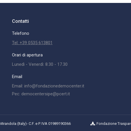
Contatti
Telefono
Tel: +39 0535 613801
Orari di apertura
Lunedì - Venerdì: 8.30 - 17.30
Email
Email: info@fondazionedemocenter.it
Pec: democentersipe@pcert.it
randola (Italy)- C.F. e P. IVA 01989190366
Fondazione Traspar