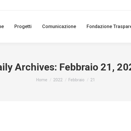
ne
Progetti
Comunicazione
Fondazione Traspar
ily Archives:
Febbraio 21, 20
You are here:
Home
2022
Febbraio
21