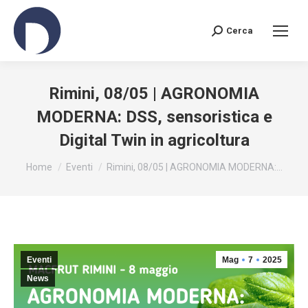
Cerca
Search:
Rimini, 08/05 | AGRONOMIA
MODERNA: DSS, sensoristica e
Digital Twin in agricoltura
You are here:
Home
Eventi
Rimini, 08/05 | AGRONOMIA MODERNA:…
Eventi
Mag
7
2025
News