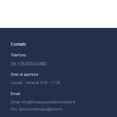
Contatti
Telefono
Tel: +39 0535 613801
Orari di apertura
Lunedì - Venerdì: 8.30 - 17.30
Email
Email: info@fondazionedemocenter.it
Pec: democentersipe@pcert.it