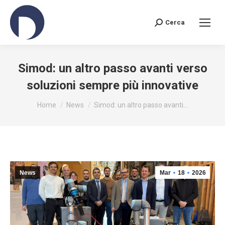
Cerca
Search:
Simod: un altro passo avanti verso
soluzioni sempre più innovative
You are here:
Home
News
Simod: un altro passo avanti…
News
Mar
18
2026