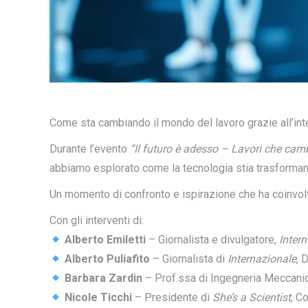
Come sta cambiando il mondo del lavoro grazie all’intel
Durante l’evento
“Il futuro è adesso – Lavori che cambi
abbiamo esplorato come la tecnologia stia trasforma
Un momento di confronto e ispirazione che ha coinvolto
Con gli interventi di:
Alberto Emiletti
– Giornalista e divulgatore,
Inter
Alberto Puliafito
– Giornalista di
Internazionale
, 
Barbara Zardin
– Prof.ssa di Ingegneria Meccani
Nicole Ticchi
– Presidente di
She’s a Scientist
, C