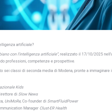
ligenza artificiale?
ano con l’intelligenza artificiale”
, realizzato il 17/10/2025 nell
ndo professioni, competenze e prospettive.
 sei classi di seconda media di Modena, pronte a immaginare il l
nazionale Kids
Direttore di
Slow News
ca,
UniMoRe
, Co-founder di
SmartFluidPower
ommunication Manager
Clust-ER Health