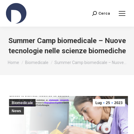
Cerca
Search:
Summer Camp biomedicale – Nuove
tecnologie nelle scienze biomediche
You are here:
Home
Biomedicale
Summer Camp biomedicale – Nuove…
Biomedicale
Lug
25
2023
News