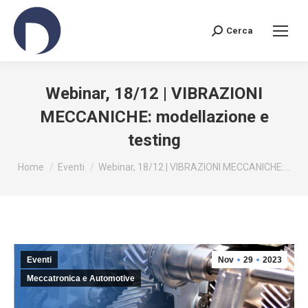
Cerca
Search:
Webinar, 18/12 | VIBRAZIONI
MECCANICHE: modellazione e
testing
You are here:
Home
Eventi
Webinar, 18/12 | VIBRAZIONI MECCANICHE:…
Eventi
Nov
29
2023
Meccatronica e Automotive