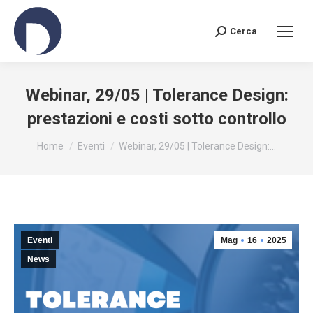
Cerca
Search:
Webinar, 29/05 | Tolerance Design:
prestazioni e costi sotto controllo
You are here:
Home
Eventi
Webinar, 29/05 | Tolerance Design:…
Eventi
Mag
16
2025
News