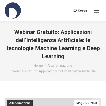
Cerca
Search:
Webinar Gratuito: Applicazioni
dell’Intelligenza Artificiale: le
tecnologie Machine Learning e Deep
Learning
You are here:
Home
Alta formazione
Webinar Gratuito: Applicazioni dell’Intelligenza Artificiale:…
Alta formazione
Mag
5
2020