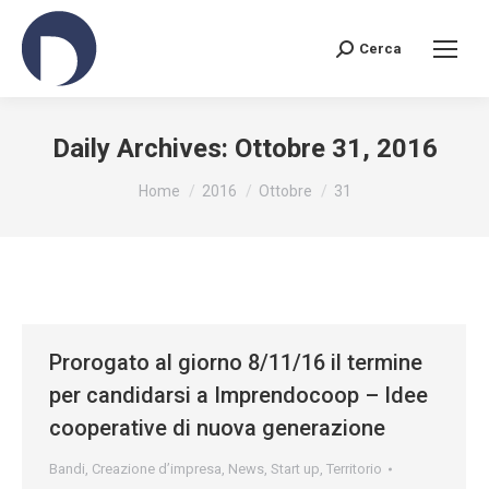
Cerca
Search:
Daily Archives:
Ottobre 31, 2016
You are here:
Home
2016
Ottobre
31
Prorogato al giorno 8/11/16 il termine
per candidarsi a Imprendocoop – Idee
cooperative di nuova generazione
Bandi
,
Creazione d’impresa
,
News
,
Start up
,
Territorio