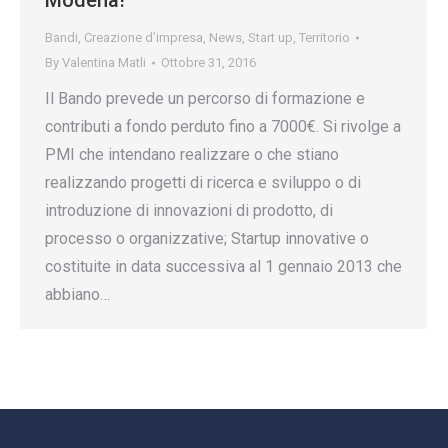
Modena!
Bandi
,
Creazione d’impresa
,
News
,
Start up
,
Territorio
By
Valentina Matli
Ottobre 31, 2016
Il Bando prevede un percorso di formazione e
contributi a fondo perduto fino a 7000€. Si rivolge a
PMI che intendano realizzare o che stiano
realizzando progetti di ricerca e sviluppo o di
introduzione di innovazioni di prodotto, di
processo o organizzative; Startup innovative o
costituite in data successiva al 1 gennaio 2013 che
abbiano…