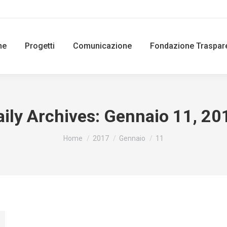
ne
Progetti
Comunicazione
Fondazione Traspar
aily Archives:
Gennaio 11, 20
You are here:
Home
2017
Gennaio
11