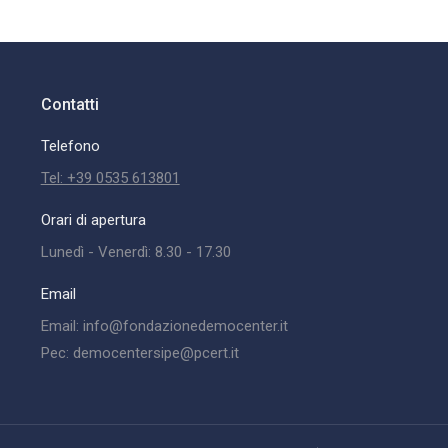
Contatti
Telefono
Tel: +39 0535 613801
Orari di apertura
Lunedì - Venerdì: 8.30 - 17.30
Email
Email: info@fondazionedemocenter.it
Pec: democentersipe@pcert.it