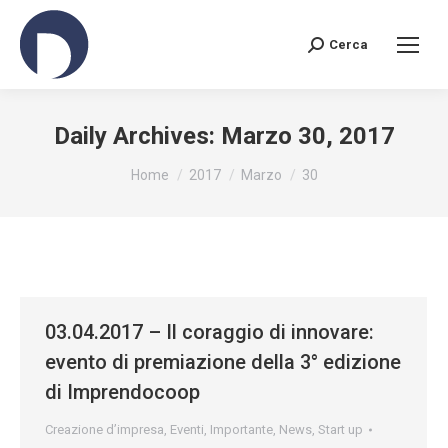
Cerca
Search:
Daily Archives:
Marzo 30, 2017
You are here:
Home
2017
Marzo
30
03.04.2017 – Il coraggio di innovare:
evento di premiazione della 3° edizione
di Imprendocoop
Creazione d’impresa
,
Eventi
,
Importante
,
News
,
Start up