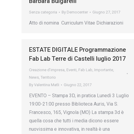
Barbara Bulgarelli
Senza categoria
By
Democenter
Giugno 27, 2017
Atto di nomina Curriculum Vitae Dichiarazioni
ESTATE DIGITALE Programmazione
Fab Lab Terre di Castelli luglio 2017
Creazione d’impresa
,
Eventi
,
Fab Lab
,
Importante
,
News
,
Territorio
By
Valentina Matli
Giugno 22, 2017
EVENTO – Stampa 3D, in pratica Lunedì 3 Luglio
19:00-21:00 presso Biblioteca Auris, Via S.
Francesco, 165, Vignola (MO) La stampa 3d è
quella cosa che tutti i media dicono essere
nuovissima e innovativa, in realtà è una