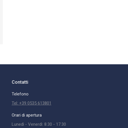
Contatti
Telefono
Tel: +39 0535 613801
Orari di apertura
Lunedì - Venerdì: 8.30 - 17.30