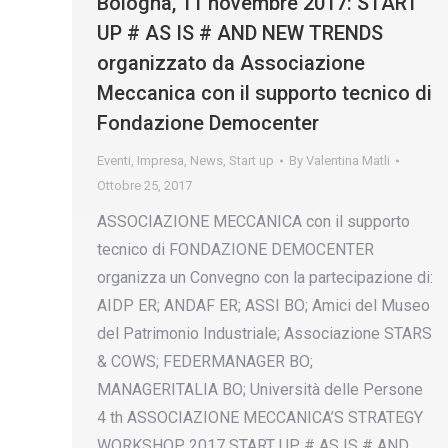
Bologna, 11 novembre 2017: START
UP # AS IS # AND NEW TRENDS
organizzato da Associazione
Meccanica con il supporto tecnico di
Fondazione Democenter
Eventi
,
Impresa
,
News
,
Start up
By
Valentina Matli
Ottobre 25, 2017
ASSOCIAZIONE MECCANICA con il supporto
tecnico di FONDAZIONE DEMOCENTER
organizza un Convegno con la partecipazione di:
AIDP ER; ANDAF ER; ASSI BO; Amici del Museo
del Patrimonio Industriale; Associazione STARS
& COWS; FEDERMANAGER BO;
MANAGERITALIA BO; Università delle Persone
4 th ASSOCIAZIONE MECCANICA’S STRATEGY
WORKSHOP 2017 START UP # AS IS # AND