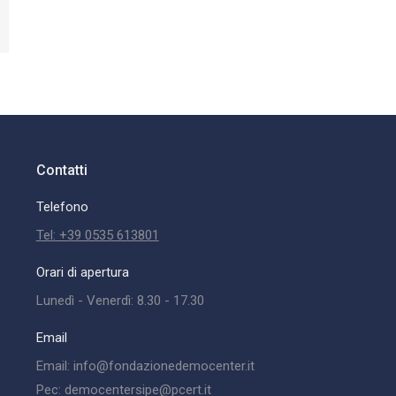
Contatti
Telefono
Tel: +39 0535 613801
Orari di apertura
Lunedì - Venerdì: 8.30 - 17.30
Email
Email: info@fondazionedemocenter.it
Pec: democentersipe@pcert.it