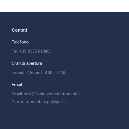
Contatti
Telefono
Tel: +39 0535 613801
Orari di apertura
Lunedì - Venerdì: 8.30 - 17.30
Email
Email: info@fondazionedemocenter.it
Pec: democentersipe@pcert.it