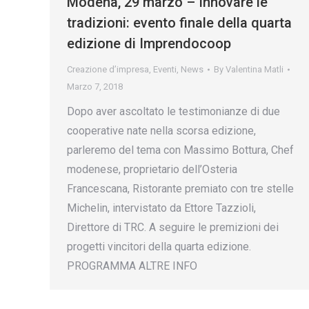
Modena, 29 marzo – Innovare le
tradizioni: evento finale della quarta
edizione di Imprendocoop
Creazione d’impresa
,
Eventi
,
News
By
Valentina Matli
Marzo 7, 2018
Dopo aver ascoltato le testimonianze di due
cooperative nate nella scorsa edizione,
parleremo del tema con Massimo Bottura, Chef
modenese, proprietario dell’Osteria
Francescana, Ristorante premiato con tre stelle
Michelin, intervistato da Ettore Tazzioli,
Direttore di TRC. A seguire le premizioni dei
progetti vincitori della quarta edizione.
PROGRAMMA ALTRE INFO