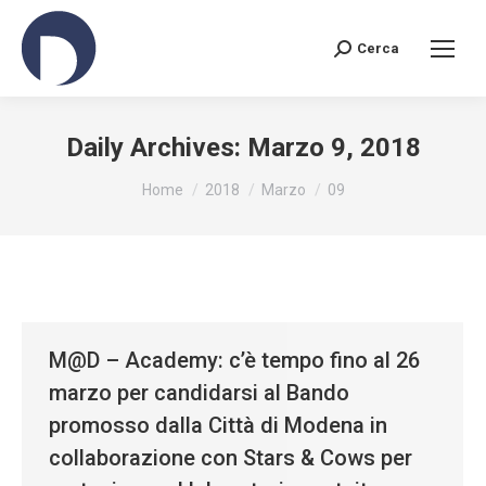
Cerca
Search:
Daily Archives:
Marzo 9, 2018
You are here:
Home
2018
Marzo
09
M@D – Academy: c’è tempo fino al 26
marzo per candidarsi al Bando
promosso dalla Città di Modena in
collaborazione con Stars & Cows per