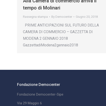
Alla Camera di commercio arriva il
tempo di Molinari
Rassegna stampa
By
Democenter
Giugno 20, 2018
PRIME ANTICIPAZIONI SUL FUTURO DELLA
CAMERA DI COMMERCIO – GAZZETTA DI
MODENA 2 GENNAIO 2018
GazzettadiModena2gennaio2018
Fondazione Democenter
Fondazione Democenter-Sipe
Via 29 Maggio 6