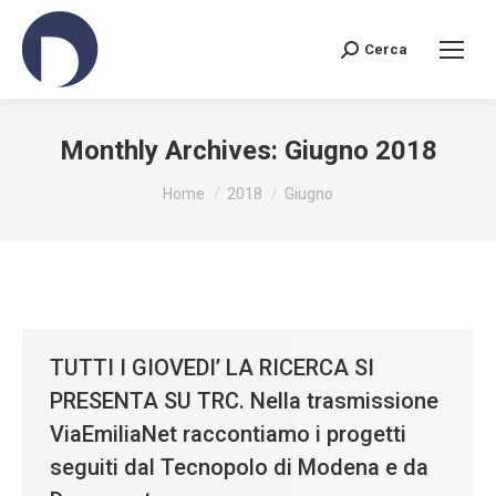
Cerca
Search:
Monthly Archives:
Giugno 2018
You are here:
Home
2018
Giugno
TUTTI I GIOVEDI’ LA RICERCA SI
PRESENTA SU TRC. Nella trasmissione
ViaEmiliaNet raccontiamo i progetti
seguiti dal Tecnopolo di Modena e da