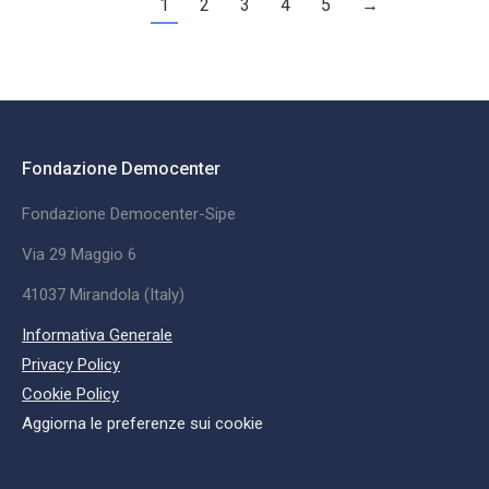
1
2
3
4
5
→
Fondazione Democenter
Fondazione Democenter-Sipe
Via 29 Maggio 6
41037 Mirandola (Italy)
Informativa Generale
Privacy Policy
Cookie Policy
Aggiorna le preferenze sui cookie