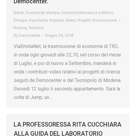
Democenter.
Bandi
,
Comunicati stampa
,
Divisione Meccanica e Motori
,
Energia
,
Importante
,
Impresa
,
News
,
Progetti d’innovazione
,
Ricerca
,
Territorio
By
Democenter
Giugno 29, 2018
ViaEmiliaNet, la trasmissione di economia di TRC,
in onda ogni giovedì alle 22,10, nel corso del mese
di Luglio, e poi di nuovo a Settembre, manderà in
onda i contributi-video relativi ai progetti di ricerca
seguiti da Democenter e dal Tecnopolo di Modena.
Giovedì 12 luglio il secondo appuntamento. Sarà la
volta di Jump, un…
LA PROFESSORESSA RITA CUCCHIARA
ALLA GUIDA DEL LABORATORIO