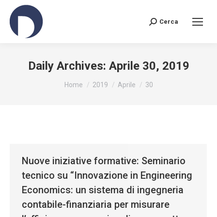
Cerca
Search:
Daily Archives:
Aprile 30, 2019
You are here:
Home
2019
Aprile
30
Nuove iniziative formative: Seminario
tecnico su “Innovazione in Engineering
Economics: un sistema di ingegneria
contabile-finanziaria per misurare