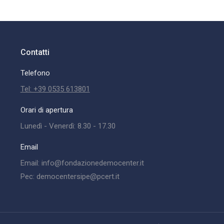
Contatti
Telefono
Tel: +39 0535 613801
Orari di apertura
Lunedì - Venerdì: 8.30 - 17.30
Email
Email: info@fondazionedemocenter.it
Pec: democentersipe@pcert.it