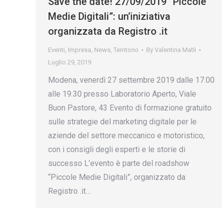
Save the date! 27/09/2019 “Piccole
Medie Digitali”: un’iniziativa
organizzata da Registro .it
Eventi
,
Impresa
,
News
,
Territorio
By
Valentina Matli
Luglio 29, 2019
Modena, venerdì 27 settembre 2019 dalle 17.00
alle 19.30 presso Laboratorio Aperto, Viale
Buon Pastore, 43 Evento di formazione gratuito
sulle strategie del marketing digitale per le
aziende del settore meccanico e motoristico,
con i consigli degli esperti e le storie di
successo L’evento è parte del roadshow
“Piccole Medie Digitali”, organizzato da
Registro .it…