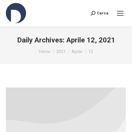
Cerca
Search:
Daily Archives:
Aprile 12, 2021
You are here:
Home
2021
Aprile
12