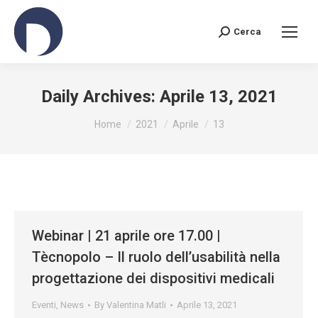
Cerca
Search:
Daily Archives:
Aprile 13, 2021
You are here:
Home
2021
Aprile
13
Webinar | 21 aprile ore 17.00 |
Tècnopolo – Il ruolo dell’usabilità nella
progettazione dei dispositivi medicali
Eventi
,
News
By
Valentina Matli
Aprile 13, 2021