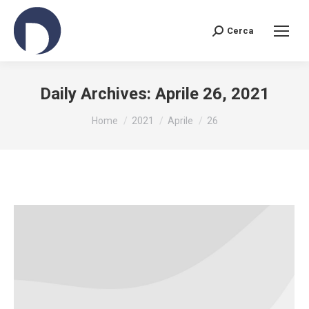
Cerca
Search:
Daily Archives:
Aprile 26, 2021
You are here:
Home
2021
Aprile
26