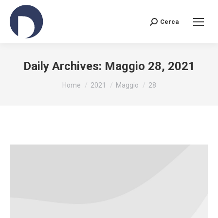
Cerca
Search:
Daily Archives:
Maggio 28, 2021
You are here:
Home
2021
Maggio
28