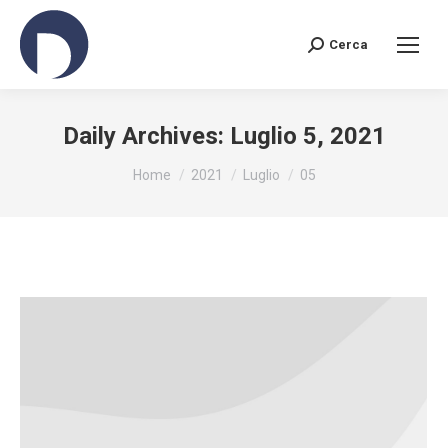
Cerca
Search:
Daily Archives:
Luglio 5, 2021
You are here:
Home
2021
Luglio
05