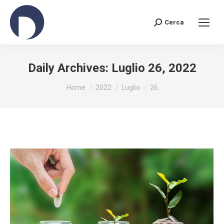
Cerca
Search:
Daily Archives:
Luglio 26, 2022
You are here:
Home
2022
Luglio
26