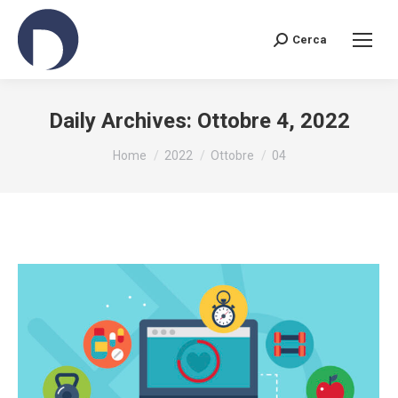
Cerca
Search:
Daily Archives:
Ottobre 4, 2022
You are here:
Home
2022
Ottobre
04