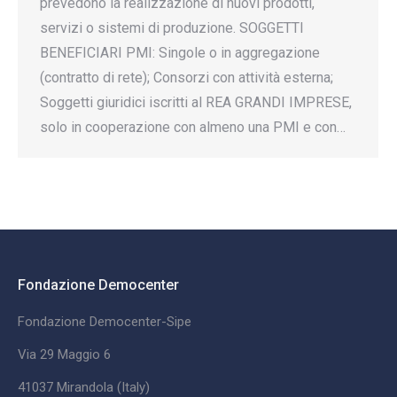
prevedono la realizzazione di nuovi prodotti,
servizi o sistemi di produzione. SOGGETTI
BENEFICIARI PMI: Singole o in aggregazione
(contratto di rete); Consorzi con attività esterna;
Soggetti giuridici iscritti al REA GRANDI IMPRESE,
solo in cooperazione con almeno una PMI e con…
Fondazione Democenter
Fondazione Democenter-Sipe
Via 29 Maggio 6
41037 Mirandola (Italy)