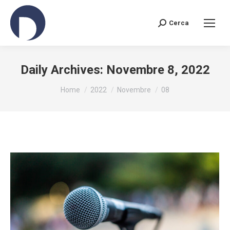
Cerca
Search:
Daily Archives:
Novembre 8, 2022
You are here:
Home
2022
Novembre
08