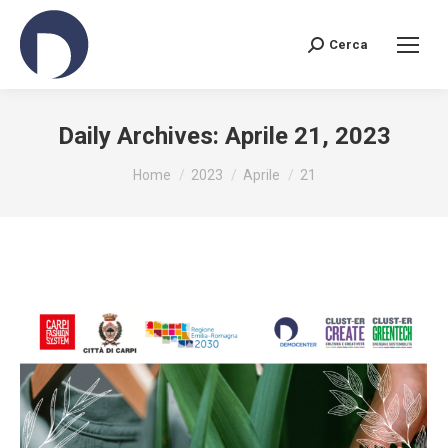
Cerca
Search:
Daily Archives:
Aprile 21, 2023
You are here:
Home
2023
Aprile
21