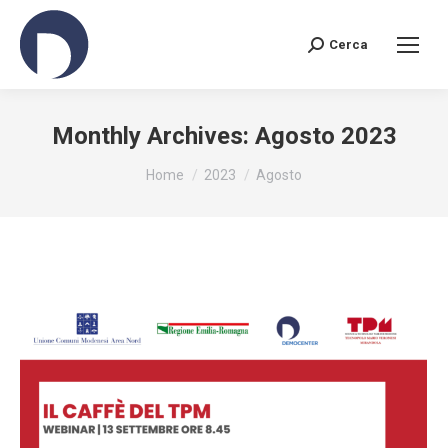
Cerca
Search:
Monthly Archives:
Agosto 2023
You are here:
Home
2023
Agosto